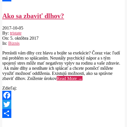
Share
Ako sa zbaviť dlhov?
2017-10-05
By:
tristate
On:
5. októbra 2017
In:
Biznis
Prerástli vám dlhy cez hlavu a bojíte sa exekúcie? Čoraz viac ľudí
má problém so splácaním. Neustály psychický nápor a s tým
spojený stres môže mať negatívny vplyv na rodinu a vaše zdravie.
Ak máte dlhy a nestíhate ich splácať a chcete pomôcť môžete
využiť možnosť oddlženia. Existujú možnosti, ako sa správne
zbaviť dlhov. Zníženie úrokov
Read More →
Zdieľaj:
Facebook
Twitter
Share