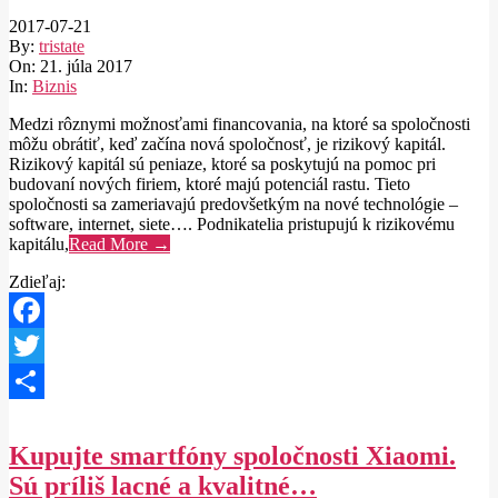
2017-07-21
By:
tristate
On:
21. júla 2017
In:
Biznis
Medzi rôznymi možnosťami financovania, na ktoré sa spoločnosti
môžu obrátiť, keď začína nová spoločnosť, je rizikový kapitál.
Rizikový kapitál sú peniaze, ktoré sa poskytujú na pomoc pri
budovaní nových firiem, ktoré majú potenciál rastu. Tieto
spoločnosti sa zameriavajú predovšetkým na nové technológie –
software, internet, siete…. Podnikatelia pristupujú k rizikovému
kapitálu,
Read More →
Zdieľaj:
Facebook
Twitter
Share
Kupujte smartfóny spoločnosti Xiaomi.
Sú príliš lacné a kvalitné…