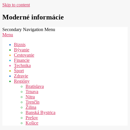
Skip to content
Moderné informácie
Secondary Navigation Menu
Menu
Biznis
Bývanie
Cestovanie
Financie
Technika
Šport
Zdravie
Regióny
Bratislava
Trnava
Nitra
Trenčín
Žilina
Banská Bystrica
Prešov
Košice