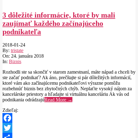
Share
3 dôležité informácie, ktoré by mali
zaujímať každého začínajúceho
podnikateľa
2018-01-24
By:
tristate
On:
24. januára 2018
In:
Biznis
Rozhodli ste sa skončiť v starom zamestnaní, máte nápad a chceli by
ste začať podnikať? Ak áno, prečítajte si pár dôležitých informácií,
ktoré vám ako začínajúcemu podnikateľovi výrazne pomôžu
rozbehnúť biznis bez zbytočných chýb. Neplaťte vysoký nájom za
kancelárske priestory a hľadajte si virtuálnu kanceláriu Ak vás od
podnikania odrádzajú
Read More →
Zdieľaj:
Facebook
Twitter