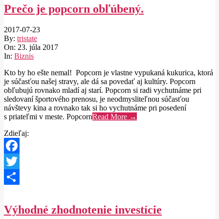
Prečo je popcorn obľúbený.
2017-07-23
By:
tristate
On:
23. júla 2017
In:
Biznis
Kto by ho ešte nemal! Popcorn je vlastne vypukaná kukurica, ktorá
je súčasťou našej stravy, ale dá sa povedať aj kultúry. Popcorn
obľubujú rovnako mladí aj starí. Popcorn si radi vychutnáme pri
sledovaní športového prenosu, je neodmysliteľnou súčasťou
návštevy kina a rovnako tak si ho vychutnáme pri posedení
s priateľmi v meste. Popcorn
Read More →
Zdieľaj:
Facebook
Twitter
Share
Výhodné zhodnotenie investície