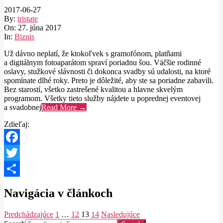
2017-06-27
By:
tristate
On:
27. júna 2017
In:
Biznis
Už dávno neplatí, že ktokoľvek s gramofónom, platňami
a digitálnym fotoaparátom spraví poriadnu šou. Väčšie rodinné
oslavy, stužkové slávnosti či dokonca svadby sú udalosti, na ktoré
spomínate dlhé roky. Preto je dôležité, aby ste sa poriadne zabavili.
Bez starostí, všetko zastrešené kvalitou a hlavne skvelým
programom. Všetky tieto služby nájdete u poprednej eventovej
a svadobnej
Read More →
Zdieľaj:
Facebook
Twitter
Share
Navigácia v článkoch
Predchádzajúce
1
…
12
13
14
Nasledujúce