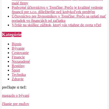
malé firmy
Podvojné účtovníctvo v Trenčíne: Prečo je kvalitné vedenie
financií pre s.r.o. dôležitejšie než kedykoľvek predtým
Účtovníctvo pre živnostníkov v Trenčíne: Prečo sa oplatí mať
poriadok vo financiách od začiatku
Včelár na skúšku: zážitok, ktorý vás vtiahne do sveta včiel
Kategórie
Biznis
Bývanie
Cestovanie
Financie
Nezaradené
Regióny
Šport
Technika
Zdravie
prečítajte si tiež:
magazín o bývaní
čítanie pre mužov