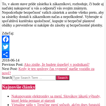
To, v akom stave príde zásielka k zákazníkovi, rozhoduje, či bude aj
naďalej nakupovať u vás a odporučí vás svojim známym.
Nepodceňujte bezpečnosť vašich zásielok a urobte všetko preto, aby
sa zásielky dostali k zákazníkom načas a nepoškodené. Vyberajte si
spoľahlivú kuriérsku spoločnosť, kupujte si bezpečné plastové
obálky a preventívne si nakúpte do zásoby aj bezpečnostné plomby.
Zdieľaj:
Facebook
Twitter
2018-06-14
Share
Previous Post:
Ako zistíte, že budete úspešný v podnikaní?
Next Post:
Kedy je ten správny čas vymeniť staršie vozidlo za
nové?
Search
Najnovšie články
Nakupovanie elektroniky sa mení. Slovákov lákajú výhody,
ktoré šetria peniaze aj starosti
Virtuálne sídlo v Trenčíne mení spôsob, akým dnes fungujú