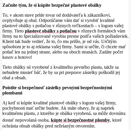
Začnite tým, že si kúpite bezpečné plastové obálky
To, v akom stave príde tovar od dodávateľa k zákazníkovi,
ovplyvňuje aj obal. Odporúčame vám dať si vyrobiť kvalitné
plastové obálky s potlačou v rôznych veľkostiach – s logom vašej
firmy. Tieto
plastové obálky s potlačou
v rôznych formátoch vám
firmy na to špecializované vyrobia presne podľa vašich požiadaviek.
Klient tak bude vedieť, že to, čo mu prišlo, je od vás. Určitým
spôsobom je to aj reklama vašej firmy. Sami si určíte, či chcete mať
potlač len na jednej strane, alebo na oboch stranách. Zadáte počet
kusov a hotovo!
Tieto obálky sú vyrobené z kvalitného pevného plastu, takže sa
nebudete musieť báť, že by sa pri preprave zásielky poškodil jej
obal a obsah.
Poistite si bezpečnosť zásielky pevnými bezpečnostnými
plombami
Aj keď si kúpite kvalitné plastové obálky s logom vašej firmy,
pochybnosti mať určite budete. Ak máte obavy, že aj napriek
kvalitnému plastu, z ktorého je obálka vyrobená, sa môže dovnútra
dostať nepovolaná osoba,
kúpte si bezpečnostné plomby
, ktoré
ochránia obsah obálky pred neželaným otvorením.