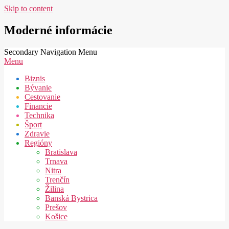
Skip to content
Moderné informácie
Secondary Navigation Menu
Menu
Biznis
Bývanie
Cestovanie
Financie
Technika
Šport
Zdravie
Regióny
Bratislava
Trnava
Nitra
Trenčín
Žilina
Banská Bystrica
Prešov
Košice