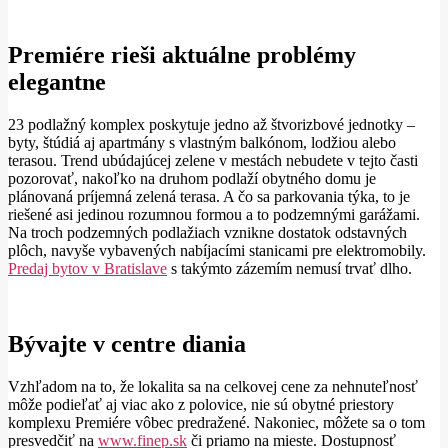
Premiére rieši aktuálne problémy
elegantne
23 podlažný komplex poskytuje jedno až štvorizbové jednotky –
byty, štúdiá aj apartmány s vlastným balkónom, lodžiou alebo
terasou. Trend ubúdajúcej zelene v mestách nebudete v tejto časti
pozorovať, nakoľko na druhom podlaží obytného domu je
plánovaná príjemná zelená terasa. A čo sa parkovania týka, to je
riešené asi jedinou rozumnou formou a to podzemnými garážami.
Na troch podzemných podlažiach vznikne dostatok odstavných
plôch, navyše vybavených nabíjacími stanicami pre elektromobily.
Predaj bytov v Bratislave
s takýmto zázemím nemusí trvať dlho.
Bývajte v centre diania
Vzhľadom na to, že lokalita sa na celkovej cene za nehnuteľnosť
môže podieľať aj viac ako z polovice, nie sú obytné priestory
komplexu Premiére vôbec predražené. Nakoniec, môžete sa o tom
presvedčiť na
www.finep.sk
či priamo na mieste. Dostupnosť