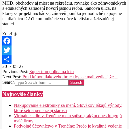
MHD, obchodov aj miest na rekreáciu, rovnako ako zdravotníckych
a edukačných zariadení hovorí jasnou rečou. Šancova ulica, na
ktorej sa projekt nachádza, zároveň ponúka jednoduché napojenie
na diaľnicu D2 či komunikácie vedúce k letisku a železničnej
stanici.
Zdieľaj:
Facebook
Twitter
2017-05-27
Share
Previous Post:
Super trampolína na leto
Next Post:
Pred kúpou tlakového hrnca by ste mali vedieť, že…
Search
Najnovšie články
Nakupovanie elektroniky sa mení. Slovákov lákajú výhody,
ktoré šetria peniaze aj starosti
Virtuálne sídlo v Trenčíne mení spôsob, akým dnes fungujú
malé firmy
Podvojné účtovníctvo v Trenčíne: Prečo je kvalitné vedenie