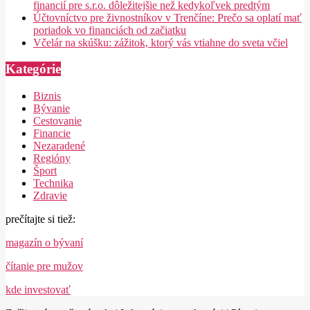
financií pre s.r.o. dôležitejšie než kedykoľvek predtým
Účtovníctvo pre živnostníkov v Trenčíne: Prečo sa oplatí mať
poriadok vo financiách od začiatku
Včelár na skúšku: zážitok, ktorý vás vtiahne do sveta včiel
Kategórie
Biznis
Bývanie
Cestovanie
Financie
Nezaradené
Regióny
Šport
Technika
Zdravie
prečítajte si tiež:
magazín o bývaní
čítanie pre mužov
kde investovať