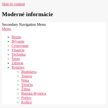
Skip to content
Moderné informácie
Secondary Navigation Menu
Menu
Biznis
Bývanie
Cestovanie
Financie
Technika
Šport
Zdravie
Regióny
Bratislava
Trnava
Nitra
Trenčín
Žilina
Banská Bystrica
Prešov
Košice