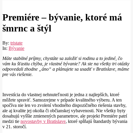
Premiére – bývanie, ktoré má
šmrnc a štýl
By:
tristate
In:
Bývanie
Máte stabilné príjmy, chystáte sa založiť si rodinu a to jediné, čo
vám ku šťastiu chýba, je vlastné bývanie? Ak ste na všetky tri otázky
odpovedali zhodne „áno“ a plánujete sa usadiť v Bratislave, máme
pre vás riešenie.
Investícia do vlastnej nehnuteľnosti je jedna z najlepších, ktoré
môžete spraviť. Samozrejme v prípade kvalitného výberu. A ten
spočíva nie len vo zvolení vhodného dispozičného riešenia stavby,
ale aj kvalite jej okolia či občianskej vybavenosti. Nie všetky byty
dosahujú vyššie zmienených parametrov, ale projekt Premiére patrí
medzi tie
novostavby v Bratislave
, ktoré spĺňajú štandardy bývania
v 21. storočí.