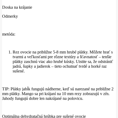
Doska na krájanie
Odmerky
metóda:
Rez ovocie na približne 5-8 mm hrubé plátky. Môžete hrať s
tvarmi a veľkosťami pre rôzne textúry a šťavnatosť – tenšie
plátky zaschnú viac ako hrubé kúsky. Uistite sa, že odstrániť
jadrá, šupky a jadierok – tieto ochutnať tvrdé a horké raz
sušené.
TIP: Plátky jabĺk fungujú nádherne, keď sú narezané na približne 2
mm plátky. Mango sa pri krájaní na 10 mm rezy zobrazujú v zŕn.
Jahody fungujú dobre len nakrájané na polovicu.
Optimálna dehydratačná hrúbka pre sušené ovocie