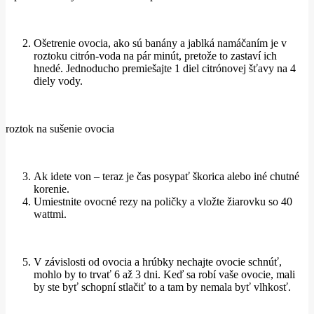
Ošetrenie ovocia, ako sú banány a jablká namáčaním je v
roztoku citrón-voda na pár minút, pretože to zastaví ich
hnedé. Jednoducho premiešajte 1 diel citrónovej šťavy na 4
diely vody.
roztok na sušenie ovocia
Ak idete von – teraz je čas posypať škorica alebo iné chutné
korenie.
Umiestnite ovocné rezy na poličky a vložte žiarovku so 40
wattmi.
V závislosti od ovocia a hrúbky nechajte ovocie schnúť,
mohlo by to trvať 6 až 3 dni. Keď sa robí vaše ovocie, mali
by ste byť schopní stlačiť to a tam by nemala byť vlhkosť.