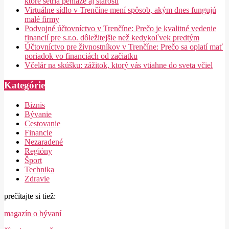
ktoré šetria peniaze aj starosti
Virtuálne sídlo v Trenčíne mení spôsob, akým dnes fungujú
malé firmy
Podvojné účtovníctvo v Trenčíne: Prečo je kvalitné vedenie
financií pre s.r.o. dôležitejšie než kedykoľvek predtým
Účtovníctvo pre živnostníkov v Trenčíne: Prečo sa oplatí mať
poriadok vo financiách od začiatku
Včelár na skúšku: zážitok, ktorý vás vtiahne do sveta včiel
Kategórie
Biznis
Bývanie
Cestovanie
Financie
Nezaradené
Regióny
Šport
Technika
Zdravie
prečítajte si tiež:
magazín o bývaní