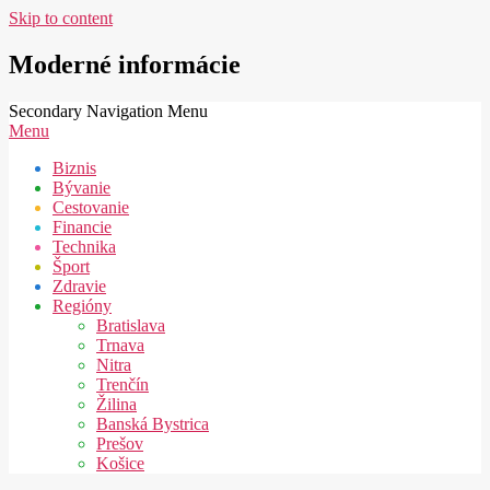
Skip to content
Moderné informácie
Secondary Navigation Menu
Menu
Biznis
Bývanie
Cestovanie
Financie
Technika
Šport
Zdravie
Regióny
Bratislava
Trnava
Nitra
Trenčín
Žilina
Banská Bystrica
Prešov
Košice