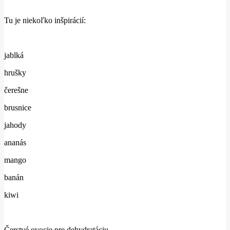
Tu je niekoľko inšpirácií:
jablká
hrušky
čerešne
brusnice
jahody
ananás
mango
banán
kiwi
Čerstvé ovocie pre dehydratáciu