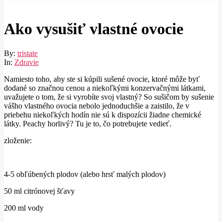
Ako vysušiť vlastné ovocie
By:
tristate
In:
Zdravie
Namiesto toho, aby ste si kúpili sušené ovocie, ktoré môže byť
dodané so značnou cenou a niekoľkými konzervačnými látkami,
uvažujete o tom, že si vyrobíte svoj vlastný? So sušičom by sušenie
vášho vlastného ovocia nebolo jednoduchšie a zaistilo, že v
priebehu niekoľkých hodín nie sú k dispozícii žiadne chemické
látky. Peachy horlivý? Tu je to, čo potrebujete vedieť.
zloženie:
4-5 obľúbených plodov (alebo hrsť malých plodov)
50 ml citrónovej šťavy
200 ml vody