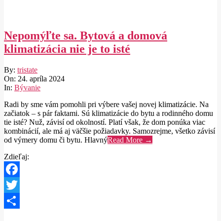
Nepomýľte sa. Bytová a domová
klimatizácia nie je to isté
2024-
By:
tristate
04-
On:
24. apríla 2024
24
In:
Bývanie
Radi by sme vám pomohli pri výbere vašej novej klimatizácie. Na
začiatok – s pár faktami. Sú klimatizácie do bytu a rodinného domu
tie isté? Nuž, závisí od okolností. Platí však, že dom ponúka viac
kombinácií, ale má aj väčšie požiadavky. Samozrejme, všetko závisí
od výmery domu či bytu. Hlavný
Read More →
Zdieľaj:
Facebook
Twitter
Share