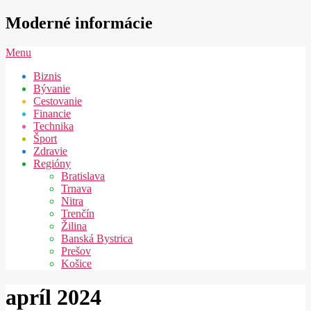
Skip
Moderné informácie
to
content
Secondary
Menu
Navigation
Biznis
Menu
Bývanie
Cestovanie
Financie
Technika
Šport
Zdravie
Regióny
Bratislava
Trnava
Nitra
Trenčín
Žilina
Banská Bystrica
Prešov
Košice
apríl 2024