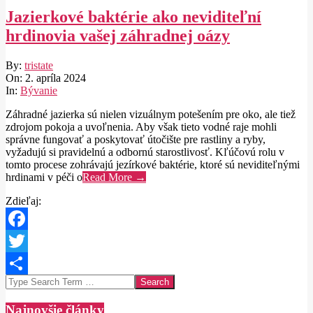
Jazierkové baktérie ako neviditeľní
hrdinovia vašej záhradnej oázy
2024-
By:
tristate
04-
On:
2. apríla 2024
02
In:
Bývanie
Záhradné jazierka sú nielen vizuálnym potešením pre oko, ale tiež
zdrojom pokoja a uvoľnenia. Aby však tieto vodné raje mohli
správne fungovať a poskytovať útočište pre rastliny a ryby,
vyžadujú si pravidelnú a odbornú starostlivosť. Kľúčovú rolu v
tomto procese zohrávajú jezírkové baktérie, ktoré sú neviditeľnými
hrdinami v péči o
Read More →
Zdieľaj:
Facebook
Twitter
Search
Share
Najnovšie články