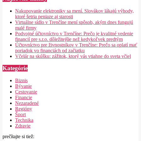
Nakupovanie elektroniky sa mení. Slovákov lákajú výhody,
ktoré šetria peniaze aj starosti
Virtuálne sídlo v Trenčíne mení spôsob, akým dnes fungujú
malé firmy
Podvojné účtovníctvo v Trenčíne: Prečo je kvalitné vedenie
financií pre s.r.o. dôležitejšie než kedykoľvek predtým
Účtovníctvo pre živnostníkov v Trenčíne: Prečo sa oplatí mať
poriadok vo financiách od začiatku
Včelár na skúšku: zážitok, ktorý vás vtiahne do sveta včiel
Kategórie
Biznis
Bývanie
Cestovanie
Financie
Nezaradené
Regióny
Šport
Technika
Zdravie
prečítajte si tiež: