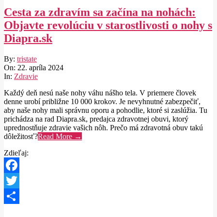
Cesta za zdravím sa začína na nohách:
Objavte revolúciu v starostlivosti o nohy s
Diapra.sk
2024-
By:
tristate
04-
On:
22. apríla 2024
22
In:
Zdravie
Každý deň nesú naše nohy váhu nášho tela. V priemere človek
denne urobí približne 10 000 krokov. Je nevyhnutné zabezpečiť,
aby naše nohy mali správnu oporu a pohodlie, ktoré si zaslúžia. Tu
prichádza na rad Diapra.sk, predajca zdravotnej obuvi, ktorý
uprednostňuje zdravie vašich nôh. Prečo má zdravotná obuv takú
dôležitosť?
Read More →
Zdieľaj:
Facebook
Twitter
Share