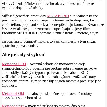
viac zvýraznia účinky motorového oleja a navyše majú rôzne
výhodne doplnkové účinky.
Súčasná generácia produktov
METABOND
ako jediná z bežne
prístupných produktov znižujúcich trenie neobsahuje síru, fosfor,
chlór, teflon, popol ani zinok a tak nespôsobujú koróziu. Keramické
častice vďaka svojim rozmerom neupchávajú olejový filter.
Produkty METABOND pomáhajú znížiť trenie v motore, a tým
zaručia lepšiu účinnosť motora, zvýšia kompresiu a tým znížia
spotrebu paliva a emisií.
Aké prísady si vybrať
Metabond ECO
– overená prísada do motorového oleja
s nanotechnológiou. Ideálne pre osobné autá a menšie úžitkové
automobily s každým typom spaľovania. Metabond ECO
zušľachťuje kovový povrch a pomáha výrazne znižovať straty
spôsobené trením. Tým sa zlepšuje výkon motora a predlžuje jeho
životnosť.
Metabond Old
– ideálny pre skutočne opotrebované motory
s vysokou spotrebou oleja.
Metabod Spirit
– moderná prísada do motorového oleja