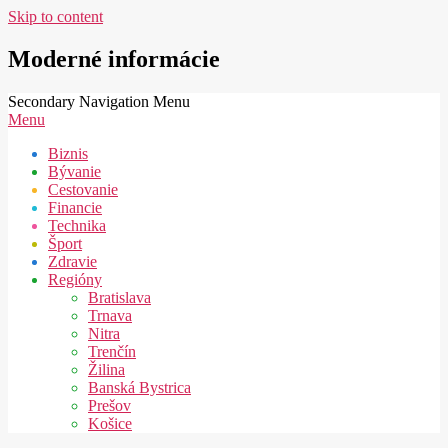
Skip to content
Moderné informácie
Secondary Navigation Menu
Menu
Biznis
Bývanie
Cestovanie
Financie
Technika
Šport
Zdravie
Regióny
Bratislava
Trnava
Nitra
Trenčín
Žilina
Banská Bystrica
Prešov
Košice