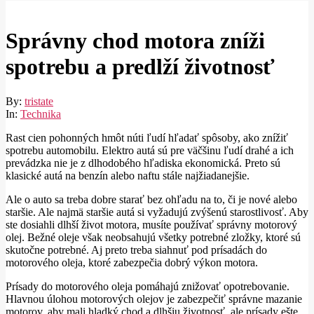
Správny chod motora zníži
spotrebu a predlží životnosť
By:
tristate
In:
Technika
Rast cien pohonných hmôt núti ľudí hľadať spôsoby, ako znížiť
spotrebu automobilu. Elektro autá sú pre väčšinu ľudí drahé a ich
prevádzka nie je z dlhodobého hľadiska ekonomická. Preto sú
klasické autá na benzín alebo naftu stále najžiadanejšie.
Ale o auto sa treba dobre starať bez ohľadu na to, či je nové alebo
staršie. Ale najmä staršie autá si vyžadujú zvýšenú starostlivosť. Aby
ste dosiahli dlhší život motora, musíte používať správny motorový
olej. Bežné oleje však neobsahujú všetky potrebné zložky, ktoré sú
skutočne potrebné. Aj preto treba siahnuť pod prísadách do
motorového oleja, ktoré zabezpečia dobrý výkon motora.
Prísady do motorového oleja pomáhajú znižovať opotrebovanie.
Hlavnou úlohou motorových olejov je zabezpečiť správne mazanie
motorov, aby mali hladký chod a dlhšiu životnosť, ale prísady ešte