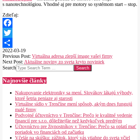
s nanotechnológiou. Vhodné aj pre motory so systémom start – stop.
Zdieľaj:
Facebook
Twitter
2022-03-19
Share
Previous Post:
Virtuálna adresa zlepší image vašej firmy
Next Post:
Aktuálne noviny zo sveta kryto noviniek
Search
Najnovšie články
Nakupovanie elektroniky sa mení. Slovákov lákajú výhody,
ktoré šetria peniaze aj starosti
Virtuálne sídlo v Trenčíne mení spôsob, akým dnes fungujú
malé firmy
Podvojné účtovníctvo v Trenčíne: Prečo je kvalitné vedenie
financií pre s.r.o. dôležitejšie než kedykoľvek predtým
Účtovníctvo pre živnostníkov v Trenčíne: Prečo sa oplatí mať
poriadok vo financiách od začiatku
Včelár na skúšku: zážitok, ktorý vás vtiahne do sveta včiel