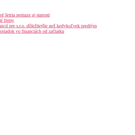
šetria peniaze aj starosti
lé firmy
ncií pre s.r.o. dôležitejšie než kedykoľvek predtým
poriadok vo financiách od začiatku