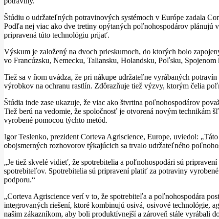
potraviny.
Štúdiu o udržateľných potravinových systémoch v Európe zadala Cor
Podľa nej viac ako dve tretiny opýtaných poľnohospodárov plánujú v n
pripravená túto technológiu prijať.
Výskum je založený na dvoch prieskumoch, do ktorých bolo zapojený
vo Francúzsku, Nemecku, Taliansku, Holandsku, Poľsku, Spojenom k
Tiež sa v ňom uvádza, že pri nákupe udržateľne vyrábaných potravín
výrobkov na ochranu rastlín. Zdôrazňuje tiež výzvy, ktorým čelia poľ
Štúdia inde zase ukazuje, že viac ako štvrtina poľnohospodárov považ
Tiež berú na vedomie, že spoločnosť je otvorená novým technikám šľach
vyrobené pomocou týchto metód.
Igor Teslenko, prezident Corteva Agriscience, Europe, uviedol: „Táto
obojsmerných rozhovorov týkajúcich sa trvalo udržateľného poľnohosp
„Je tiež skvelé vidieť, že spotrebitelia a poľnohospodári sú pripraven
spotrebiteľov. Spotrebitelia sú pripravení platiť za potraviny vyrobe
podporu.“
„Corteva Agriscience verí v to, že spotrebiteľa a poľnohospodára po
integrovaných riešení, ktoré kombinujú osivá, osivové technológie, a
našim zákazníkom, aby boli produktívnejší a zároveň stále vyrábali d