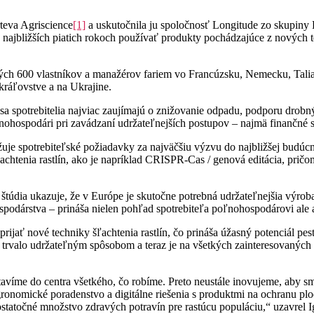
teva Agriscience
[1]
a uskutočnila ju spoločnosť Longitude zo skupiny 
ajbližších piatich rokoch používať produkty pochádzajúce z nových tec
ch 600 vlastníkov a manažérov fariem vo Francúzsku, Nemecku, Talian
ráľovstve a na Ukrajine.
 sa spotrebitelia najviac zaujímajú o znižovanie odpadu, podporu dr
nohospodári pri zavádzaní udržateľnejších postupov – najmä finančné st
uje spotrebiteľské požiadavky za najväčšiu výzvu do najbližšej budúcn
tenia rastlín, ako je napríklad CRISPR-Cas / genová editácia, pričom ta
 štúdia ukazuje, že v Európe je skutočne potrebná udržateľnejšia výro
odárstva – prináša nielen pohľad spotrebiteľa poľnohospodárovi ale a
í prijať nové techniky šľachtenia rastlín, čo prináša úžasný potenciál p
né trvalo udržateľným spôsobom a teraz je na všetkých zainteresovaných 
stavíme do centra všetkého, čo robíme. Preto neustále inovujeme, aby 
gronomické poradenstvo a digitálne riešenia s produktmi na ochranu pl
ostatočné množstvo zdravých potravín pre rastúcu populáciu,“ uzavrel I