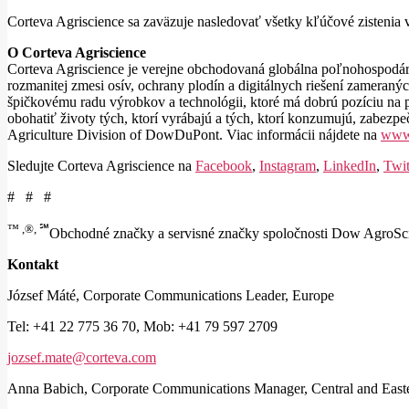
Corteva Agriscience sa zaväzuje nasledovať všetky kľúčové zistenia 
O Corteva Agriscience
Corteva Agriscience je verejne obchodovaná globálna poľnohospodárs
rozmanitej zmesi osív, ochrany plodín a digitálnych riešení zameran
špičkovému radu výrobkov a technológii, ktoré má dobrú pozíciu na p
obohatiť životy tých, ktorí vyrábajú a tých, ktorí konzumujú, zabezp
Agriculture Division of DowDuPont. Viac informácii nájdete na
www.
Sledujte Corteva Agriscience na
Facebook
,
Instagram
,
LinkedIn
,
Twit
# # #
™ ,®,
℠
Obchodné značky a servisné značky spoločnosti Dow AgroScien
Kontakt
József Máté, Corporate Communications Leader, Europe
Tel: +41 22 775 36 70, Mob: +41 79 597 2709
jozsef.mate@corteva.com
Anna Babich, Corporate Communications Manager, Central and East