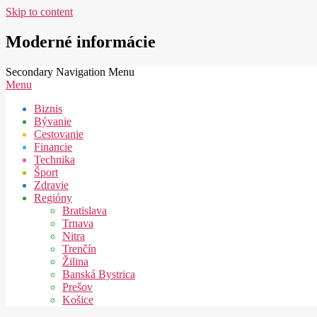
Skip to content
Moderné informácie
Secondary Navigation Menu
Menu
Biznis
Bývanie
Cestovanie
Financie
Technika
Šport
Zdravie
Regióny
Bratislava
Trnava
Nitra
Trenčín
Žilina
Banská Bystrica
Prešov
Košice