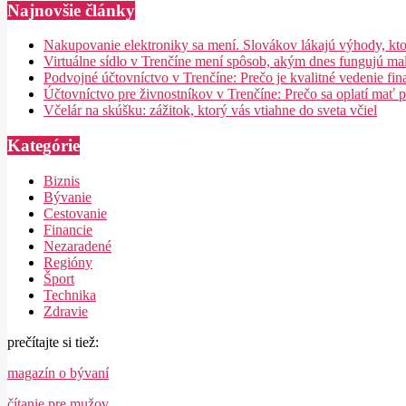
Najnovšie články
Nakupovanie elektroniky sa mení. Slovákov lákajú výhody, ktoré 
Virtuálne sídlo v Trenčíne mení spôsob, akým dnes fungujú ma
Podvojné účtovníctvo v Trenčíne: Prečo je kvalitné vedenie fina
Účtovníctvo pre živnostníkov v Trenčíne: Prečo sa oplatí mať 
Včelár na skúšku: zážitok, ktorý vás vtiahne do sveta včiel
Kategórie
Biznis
Bývanie
Cestovanie
Financie
Nezaradené
Regióny
Šport
Technika
Zdravie
prečítajte si tiež:
magazín o bývaní
čítanie pre mužov