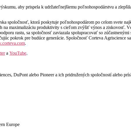
výskumu, aby prispela k udržateľnejšiemu poľnohospodárstvu a zlepšila
ka spoločnosť, ktorá poskytuje poľnohospodárom po celom svete najkom
ých na maximalizáciu produktivity s cieľom zvýšiť výnos a ziskovosť.
odporu rastu, sa spoločnosť zaviazala spolupracovať so zúčastnenými 
ečujúc pokrok pre budúce generácie. Spoločnosť Corteva Agriscience sa
corteva.com
.
ter
a
YouTube
.
ces, DuPont alebo Pioneer a ich pridružených spoločností alebo prísl
ern Europe