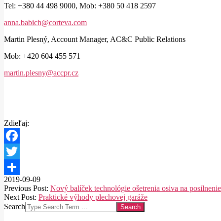
Tel: +380 44 498 9000, Mob: +380 50 418 2597
anna.babich@corteva.com
Martin Plesný, Account Manager, AC&C Public Relations
Mob: +420 604 455 571
martin.plesny@accpr.cz
Zdieľaj:
Facebook
Twitter
2019-09-09
Share
Previous Post:
Nový balíček technológie ošetrenia osiva na posilnenie
Next Post:
Praktické výhody plechovej garáže
Search