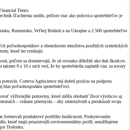
Financial Times.
hník šľachtenia rastlín, pričom viac ako polovica spotrebiteľov je
sku, Rumunsku, Veľkej Británii a na Ukrajine a 2 500 spotrebiteľov
obných poľnohospodárov a obmedzenie množstva použitých syntetických
raty, ktoré im vznikajú.
osti, pričom sa domnievajú, že sú rovnako dôležité ako tlak škodcov.
kmer 9 z 10 z nich verí, že by spotrebitelia zaplatili viac za tovary
ba potravín. Corteva Agriscience má dobrú pozíciu na podporu
j hlas poľnohospodára spotrebiteľovi.
estovať výživnejšie potraviny, ktoré môžu obohatiť život výrobcov aj
stranách – vrátane priemyslu – aby zintenzívnili a preukázali svoju
sme formovali produktové portfólio budúcnosti. Poskytovaním
odín, ktoré majú priaznivejší environmentálny profil, umožňujeme
gor Teslenko.