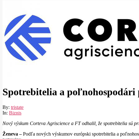
Spotrebitelia a poľnohospodári
By:
tristate
In:
Biznis
Nový výskum Corteva Agriscience a FT odhalil, že spotrebitelia sú p
Ženeva –
Podľa nových výskumov európski spotrebitelia a poľnohosp