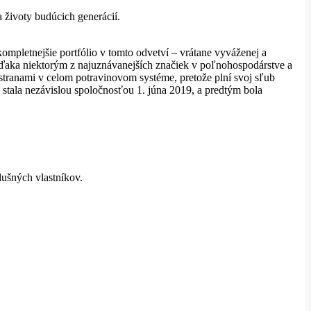
 životy budúcich generácií.
pletnejšie portfólio v tomto odvetví – vrátane vyváženej a
 Vďaka niektorým z najuznávanejších značiek v poľnohospodárstve a
stranami v celom potravinovom systéme, pretože plní svoj sľub
 stala nezávislou spoločnosťou 1. júna 2019, a predtým bola
ušných vlastníkov.