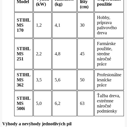
Model
lišty
(kW)
(kg)
použitie
(cm)
Hobby,
STIHL
príprava
MS
1,2
4,1
30
palivového
170
dreva
Farmárske
STIHL
použitie,
MS
2,2
4,8
45
stredne
251
náročné
práce
STIHL
Profesionálne
MS
3,5
5,6
50
lesnícke
362
práce
Ťažba dreva,
STIHL
extrémne
MS
5,0
6,2
63
náročné
500i
podmienky
Výhody a nevýhody jednotlivých píl