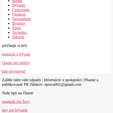
Biznis
Bývanie
Cestovanie
Financie
Nezaradené
Regióny
Šport
Technika
Zdravie
prečítajte si tiež:
magazín o bývaní
čítanie pre mužov
kde investovať
Zašlite nám vaše nápady | Informácie o spolupráci | Písanie a
publikovanie PR článkov: sprava001@gmail.com
Naše tipy na čítanie
magazín pre ženy
tipy pre bývanie