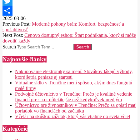
Facebook
Twitter
2025-03-06
Share
Previous Post:
Moderné pohony brán: Komfort, bezpečnosť a
spoľahlivosť
Next Post:
Cenovo dostupný eshop: Štart podnikania, ktorý si môže
dovoliť každý
Search
Najnovšie články
Nakupovanie elektroniky sa mení. Slovákov lákajú výhody,
ktoré šetria peniaze aj starosti
Virtuálne sídlo v Trenčíne mení spôsob, akým dnes fungujú
malé firmy
Podvojné účtovníctvo v Trenčíne: Prečo je kvalitné vedenie
financií pre s.r.o. dôležitejšie než kedykoľvek predtým
Účtovníctvo pre živnostníkov v Trenčíne: Prečo sa oplatí mať
poriadok vo financiách od začiatku
Včelár na skúšku: zážitok, ktorý vás vtiahne do sveta včiel
Kategórie