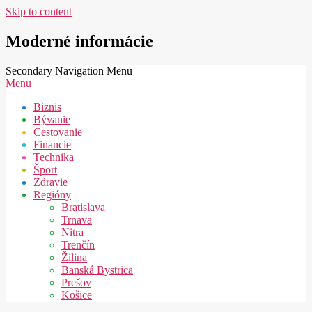
Skip to content
Moderné informácie
Secondary Navigation Menu
Menu
Biznis
Bývanie
Cestovanie
Financie
Technika
Šport
Zdravie
Regióny
Bratislava
Trnava
Nitra
Trenčín
Žilina
Banská Bystrica
Prešov
Košice