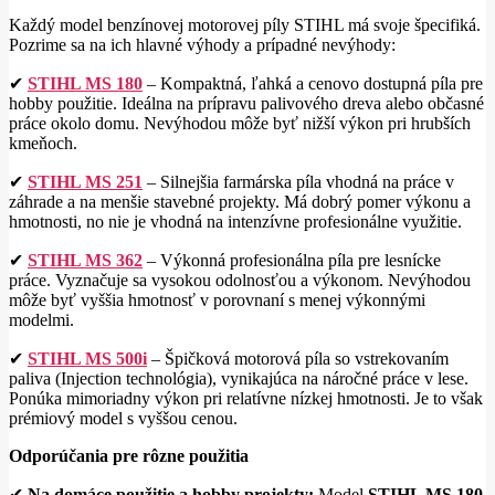
Každý model benzínovej motorovej píly STIHL má svoje špecifiká.
Pozrime sa na ich hlavné výhody a prípadné nevýhody:
✔
STIHL MS 180
– Kompaktná, ľahká a cenovo dostupná píla pre
hobby použitie. Ideálna na prípravu palivového dreva alebo občasné
práce okolo domu. Nevýhodou môže byť nižší výkon pri hrubších
kmeňoch.
✔
STIHL MS 251
– Silnejšia farmárska píla vhodná na práce v
záhrade a na menšie stavebné projekty. Má dobrý pomer výkonu a
hmotnosti, no nie je vhodná na intenzívne profesionálne využitie.
✔
STIHL MS 362
– Výkonná profesionálna píla pre lesnícke
práce. Vyznačuje sa vysokou odolnosťou a výkonom. Nevýhodou
môže byť vyššia hmotnosť v porovnaní s menej výkonnými
modelmi.
✔
STIHL MS 500i
– Špičková motorová píla so vstrekovaním
paliva (Injection technológia), vynikajúca na náročné práce v lese.
Ponúka mimoriadny výkon pri relatívne nízkej hmotnosti. Je to však
prémiový model s vyššou cenou.
Odporúčania pre rôzne použitia
✔
Na domáce použitie a hobby projekty:
Model
STIHL MS 180