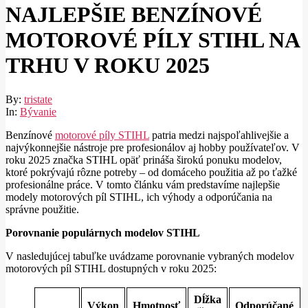
NAJLEPŠIE BENZÍNOVÉ
MOTOROVÉ PÍLY STIHL NA
TRHU V ROKU 2025
By:
tristate
In:
Bývanie
Benzínové
motorové píly STIHL
patria medzi najspoľahlivejšie a
najvýkonnejšie nástroje pre profesionálov aj hobby používateľov. V
roku 2025 značka STIHL opäť prináša širokú ponuku modelov,
ktoré pokrývajú rôzne potreby – od domáceho použitia až po ťažké
profesionálne práce. V tomto článku vám predstavíme najlepšie
modely motorových píl STIHL, ich výhody a odporúčania na
správne použitie.
Porovnanie populárnych modelov STIHL
V nasledujúcej tabuľke uvádzame porovnanie vybraných modelov
motorových píl STIHL dostupných v roku 2025:
Dĺžka
Výkon
Hmotnosť
Odporúčané