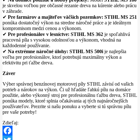
je skvelou voľbou pre občasné rezanie dreva na kúrenie alebo prácu
v záhrade.
✔
Pre farmárov a majiteľov väčších pozemkov:
STIHL MS 251
ponúka dostatočný výkon na stredne náročné práce a je ideálnym
kompromisom medzi cenou a výkonom.
✔
Pre profesionálov v lesníctve:
STIHL MS 362
je spoľahlivá
pracovná píla s vysokou odolnosťou a výkonom, vhodná na
každodenné používanie.
✔
Na extrémne náročné úlohy:
STIHL MS 500i
je najlepšia
voľba pre profesionálov, ktorí potrebujú maximálny výkon a
efektivitu pri ťažbe dreva.
Záver
Výber správnej benzínovej motorovej píly STIHL závisí od vašich
potrieb a nárokov na výkon. Či už hľadáte ľahkú pílu na domáce
použitie, alebo výkonný stroj pre profesionálnu ťažbu dreva, STIHL
ponúka modely, ktoré splnia očakávania aj tých najnáročnejších
používateľov. Prezrite si našu ponuku a vyberte si tú správnu pílu
pre vaše potreby!
Zdieľaj: