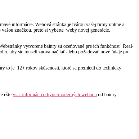
avé informácie. Webová stránka je tvárou vašej firmy online a
 vašou značkou, preto si vyberte weby novej generácie.
. Webstránky vytvorené bainry sú oceňované pre ich funkčnosť. Real-
toho, aby ste museli znova načítať alebo požadovať nové údaje pre
 to je 12+ rokov skúseností, ktoré sa premietli do technicky
te ešte
viac informácii o hypermoderných weboch
od bainry.