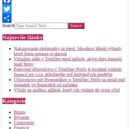
Facebook
Twitter
Search
Share
Najnovšie články
Nakupovanie elektroniky sa mení. Slovákov lákajú výhody,
ktoré šetria peniaze aj starosti
Virtuálne sídlo v Trenčíne mení spôsob, akým dnes fungujú
malé firmy
Podvojné účtovníctvo v Trenčíne: Prečo je kvalitné vedenie
financií pre s.r.o. dôležitejšie než kedykoľvek predtým
Účtovníctvo pre živnostníkov v Trenčíne: Prečo sa oplatí mať
poriadok vo financiách od začiatku
Včelár na skúšku: zážitok, ktorý vás vtiahne do sveta včiel
Kategórie
Biznis
Bývanie
Cestovanie
Financie