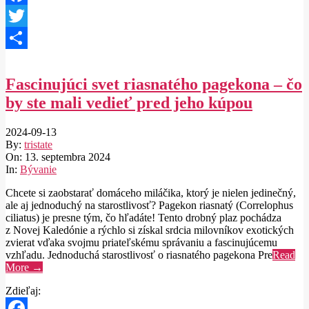
Facebook
Twitter
Share
Fascinujúci svet riasnatého pagekona – čo
by ste mali vedieť pred jeho kúpou
2024-09-13
By:
tristate
On:
13. septembra 2024
In:
Bývanie
Chcete si zaobstarať domáceho miláčika, ktorý je nielen jedinečný,
ale aj jednoduchý na starostlivosť? Pagekon riasnatý (Correlophus
ciliatus) je presne tým, čo hľadáte! Tento drobný plaz pochádza
z Novej Kaledónie a rýchlo si získal srdcia milovníkov exotických
zvierat vďaka svojmu priateľskému správaniu a fascinujúcemu
vzhľadu. Jednoduchá starostlivosť o riasnatého pagekona Pre
Read
More →
Zdieľaj: