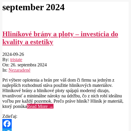
september 2024
Hliníkové brány a ploty – investícia do
kvality a estetiky
2024-09-26
By:
tristate
On:
26. septembra 2024
In:
Nezaradené
Pri výbere oplotenia a brán pre váš dom či firmu sa jedným z
najlepších rozhodnutí stáva použitie hliníkových materiálov.
Hliníkové brány a hliníkové ploty spájajú moderný dizajn,
trvanlivosť a minimálne nároky na údržbu, čo z nich robí ideálnu
voľbu pre každý pozemok. Prečo práve hliník? Hliník je materiál,
ktorý ponúka
Read More →
Zdieľaj: