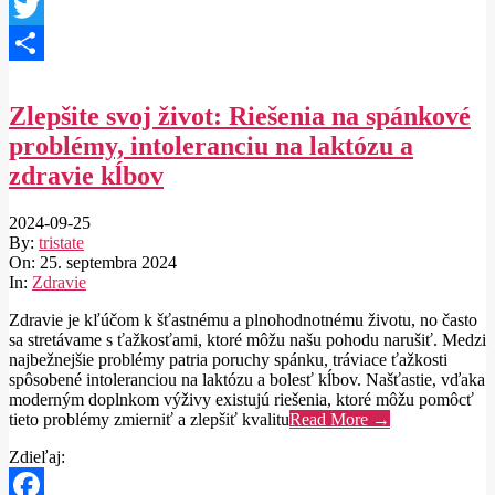
Facebook
Twitter
Share
Zlepšite svoj život: Riešenia na spánkové
problémy, intoleranciu na laktózu a
zdravie kĺbov
2024-09-25
By:
tristate
On:
25. septembra 2024
In:
Zdravie
Zdravie je kľúčom k šťastnému a plnohodnotnému životu, no často
sa stretávame s ťažkosťami, ktoré môžu našu pohodu narušiť. Medzi
najbežnejšie problémy patria poruchy spánku, tráviace ťažkosti
spôsobené intoleranciou na laktózu a bolesť kĺbov. Našťastie, vďaka
moderným doplnkom výživy existujú riešenia, ktoré môžu pomôcť
tieto problémy zmierniť a zlepšiť kvalitu
Read More →
Zdieľaj: