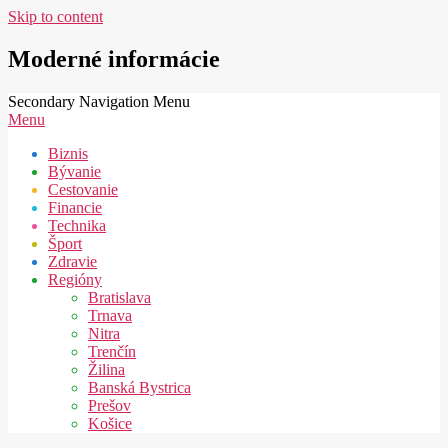
Skip to content
Moderné informácie
Secondary Navigation Menu
Menu
Biznis
Bývanie
Cestovanie
Financie
Technika
Šport
Zdravie
Regióny
Bratislava
Trnava
Nitra
Trenčín
Žilina
Banská Bystrica
Prešov
Košice