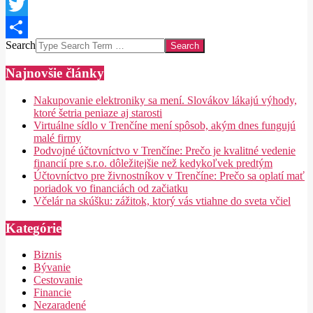
Facebook
Twitter
Search
Share
Najnovšie články
Nakupovanie elektroniky sa mení. Slovákov lákajú výhody,
ktoré šetria peniaze aj starosti
Virtuálne sídlo v Trenčíne mení spôsob, akým dnes fungujú
malé firmy
Podvojné účtovníctvo v Trenčíne: Prečo je kvalitné vedenie
financií pre s.r.o. dôležitejšie než kedykoľvek predtým
Účtovníctvo pre živnostníkov v Trenčíne: Prečo sa oplatí mať
poriadok vo financiách od začiatku
Včelár na skúšku: zážitok, ktorý vás vtiahne do sveta včiel
Kategórie
Biznis
Bývanie
Cestovanie
Financie
Nezaradené