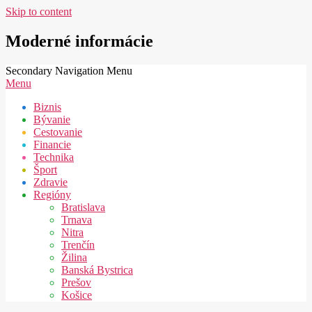
Skip to content
Moderné informácie
Secondary Navigation Menu
Menu
Biznis
Bývanie
Cestovanie
Financie
Technika
Šport
Zdravie
Regióny
Bratislava
Trnava
Nitra
Trenčín
Žilina
Banská Bystrica
Prešov
Košice