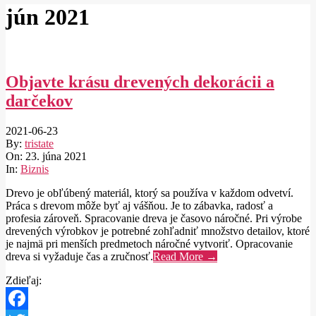
jún 2021
Objavte krásu drevených dekorácii a
darčekov
2021-06-23
By:
tristate
On:
23. júna 2021
In:
Biznis
Drevo je obľúbený materiál, ktorý sa používa v každom odvetví.
Práca s drevom môže byť aj vášňou. Je to zábavka, radosť a
profesia zároveň. Spracovanie dreva je časovo náročné. Pri výrobe
drevených výrobkov je potrebné zohľadniť množstvo detailov, ktoré
je najmä pri menších predmetoch náročné vytvoriť. Opracovanie
dreva si vyžaduje čas a zručnosť.
Read More →
Zdieľaj: